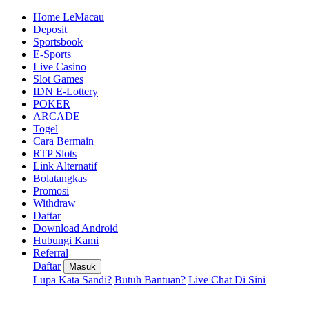
Home LeMacau
Deposit
Sportsbook
E-Sports
Live Casino
Slot Games
IDN E-Lottery
POKER
ARCADE
Togel
Cara Bermain
RTP Slots
Link Alternatif
Bolatangkas
Promosi
Withdraw
Daftar
Download Android
Hubungi Kami
Referral
Daftar
Masuk
Lupa Kata Sandi?
Butuh Bantuan?
Live Chat Di Sini