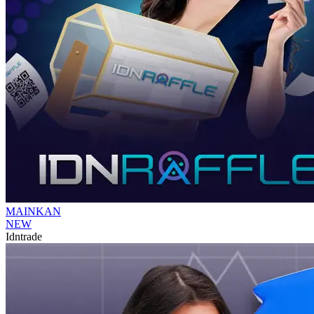
MAINKAN
NEW
Idntrade