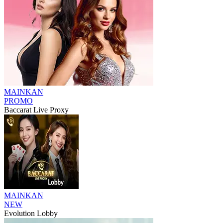
MAINKAN
PROMO
Baccarat Live Proxy
MAINKAN
NEW
Evolution Lobby