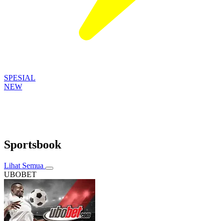
SPESIAL
NEW
Sportsbook
Lihat Semua
UBOBET