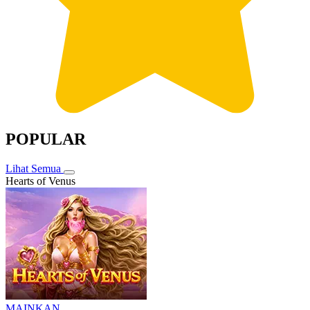
POPULAR
Lihat Semua
Hearts of Venus
MAINKAN