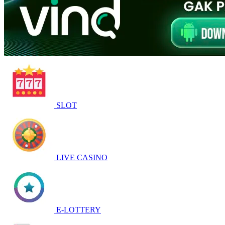
SLOT
LIVE CASINO
E-LOTTERY