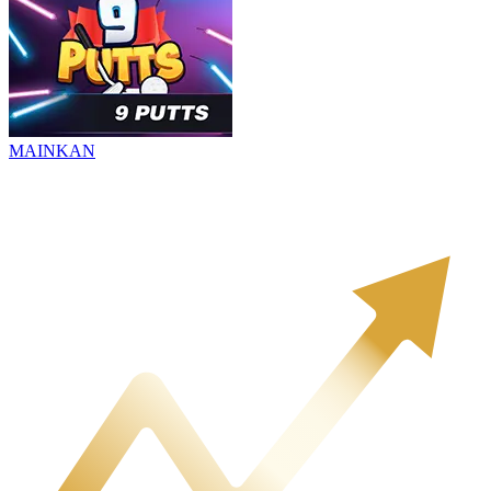
MAINKAN