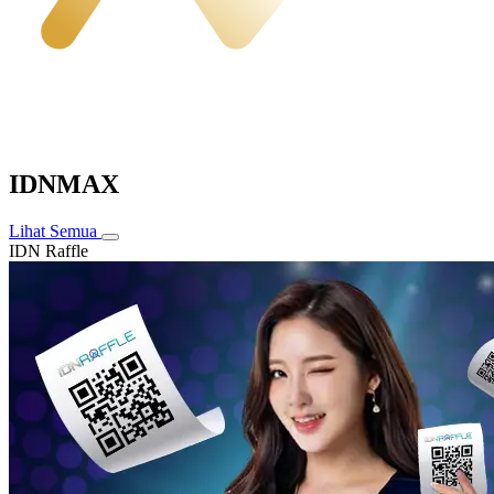
IDNMAX
Lihat Semua
IDN Raffle