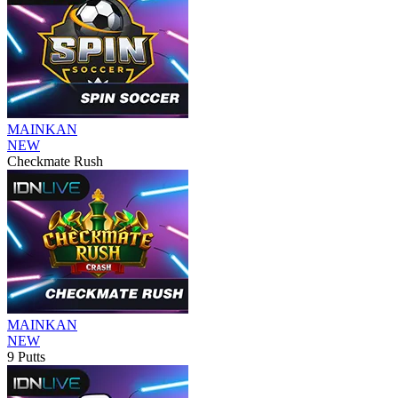
MAINKAN
NEW
Checkmate Rush
MAINKAN
NEW
9 Putts