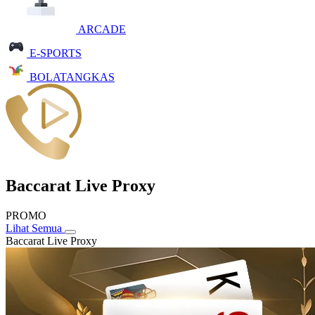
ARCADE
E-SPORTS
BOLATANGKAS
Baccarat Live Proxy
PROMO
Lihat Semua
Baccarat Live Proxy