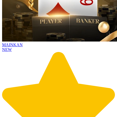
MAINKAN
NEW