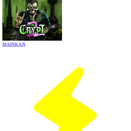
MAINKAN