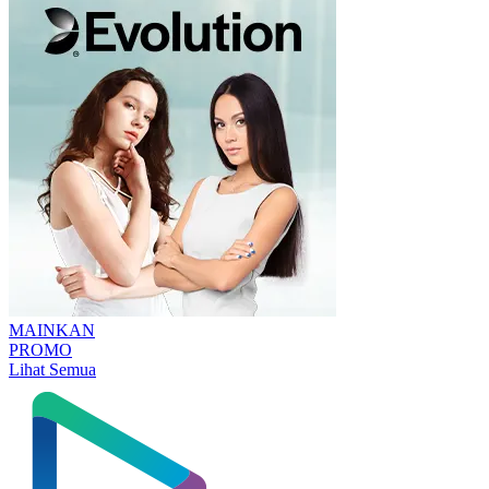
MAINKAN
PROMO
Lihat Semua