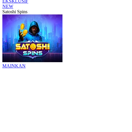
EKSKLUSIF
NEW
Satoshi Spins
MAINKAN