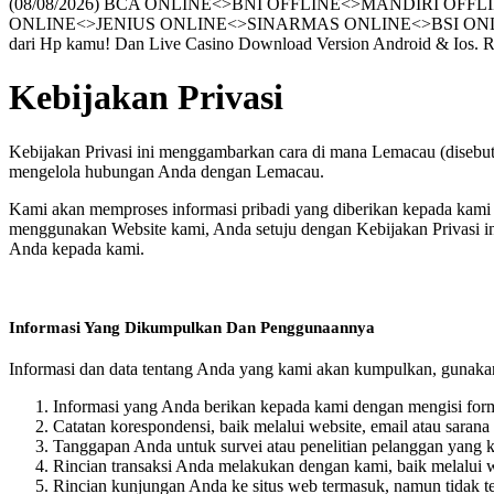
(08/08/2026)
BCA ONLINE<>BNI OFFLINE<>MANDIRI OFF
ONLINE<>JENIUS ONLINE<>SINARMAS ONLINE<>BSI O
dari Hp kamu! Dan Live Casino Download Version Android & Ios.
Kebijakan Privasi
Kebijakan Privasi ini menggambarkan cara di mana Lemacau (disebut
mengelola hubungan Anda dengan Lemacau.
Kami akan memproses informasi pribadi yang diberikan kepada kami 
menggunakan Website kami, Anda setuju dengan Kebijakan Privasi ini
Anda kepada kami.
Informasi Yang Dikumpulkan Dan Penggunaannya
Informasi dan data tentang Anda yang kami akan kumpulkan, gunakan
Informasi yang Anda berikan kepada kami dengan mengisi formu
Catatan korespondensi, baik melalui website, email atau sarana 
Tanggapan Anda untuk survei atau penelitian pelanggan yang ki
Rincian transaksi Anda melakukan dengan kami, baik melalui we
Rincian kunjungan Anda ke situs web termasuk, namun tidak terb