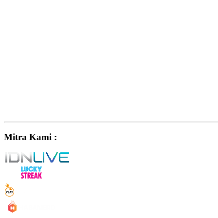
Mitra Kami :