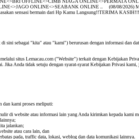
LINE<>BRI OFFLINE<>CIMB NIAGA ONLINE<>PERMATA O
NLINE<>JAGO ONLINE<>SEABANK ONLINE ..
(08/08/2026)
M
 Rasakan sensasi bermain dari Hp Kamu Langsung!!TERIMA KASIH!!
 di sini sebagai "kita" atau "kami") berurusan dengan informasi dan
melalui situs Lemacau.com ("Website") terkait dengan Kebijakan Priv
. Jika Anda tidak setuju dengan syarat-syarat Kebijakan Privasi kami
 dan kami proses meliputi:
lir di website atau informasi lain yang Anda kirimkan kepada kami mel
lainnya;
ta jalankan;
bsite atau cara lain, dan
atas pada, traffic data, lokasi, weblog dan data komunikasi lainnya.