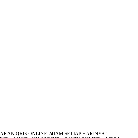
RAN QRIS ONLINE 24JAM SETIAP HARINYA ! ..