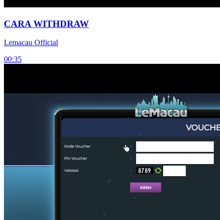
CARA WITHDRAW
Lemacau Official
00:35