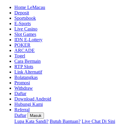
Home LeMacau
Deposit
Sportsbook
E-Sports
Live Casino
Slot Games
IDN E-Lottery
POKER
ARCADE
Togel
Cara Bermain
RTP Slots
Link Alternatif
Bolatangkas
Promosi
Withdraw
Daftar
Download Android
Hubungi Kami
Referral
Daftar
Masuk
Lupa Kata Sandi?
Butuh Bantuan?
Live Chat Di Sini