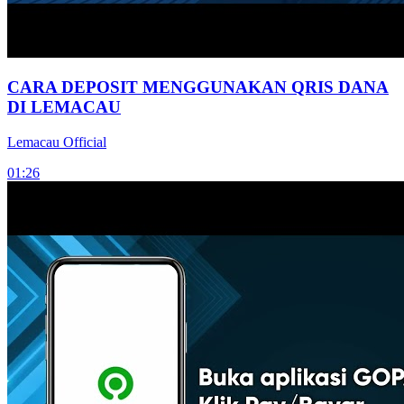
CARA DEPOSIT MENGGUNAKAN QRIS DANA
DI LEMACAU
Lemacau Official
01:26