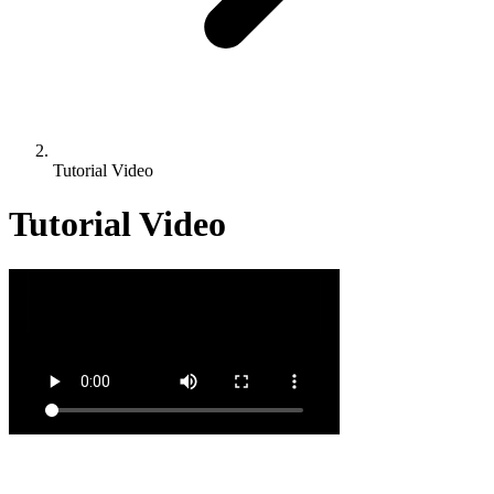
Tutorial Video
Tutorial Video