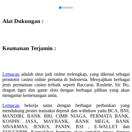
Alat Dukungan :
Keamanan Terjamin :
Lemacau
adalah situs judi online terlengkap, yang dikenal sebagai
promotor casino online pertama di Indonesia. Menyajikan berbagai
jenis permainan casino terbaik seperti Baccarat, Roulette, Sic Bo,
dragon tiger dan game slots dengan berbagai pilihan yang akan
mengantar kemenangan anda.
Lemacau
bekerja sama dengan berbagai perbankan yang
mendukung proses transaksi deposit dan withdraw yaitu BCA, BNI,
MANDIRI, BANK BRI, CIMB NIAGA, PERMATA BANK,
KOSPIN JASA, MAYBANK, BANK MEGA, BANK
SINARMAS, JENIUS, PANIN, BSI , E-WALLET dan
VOUCER88. Kemudahan bermain akan semakin terasa dengan