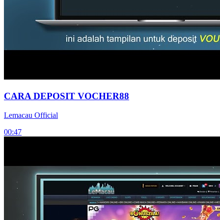
CARA DEPOSIT VOCHER88
Lemacau Official
00:47