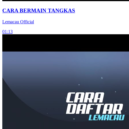
CARA BERMAIN TANGKAS
Lemacau Official
01:13