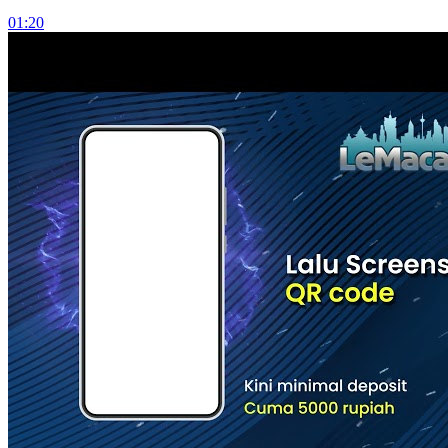
01:20