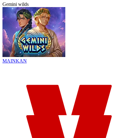
Gemini wilds
MAINKAN