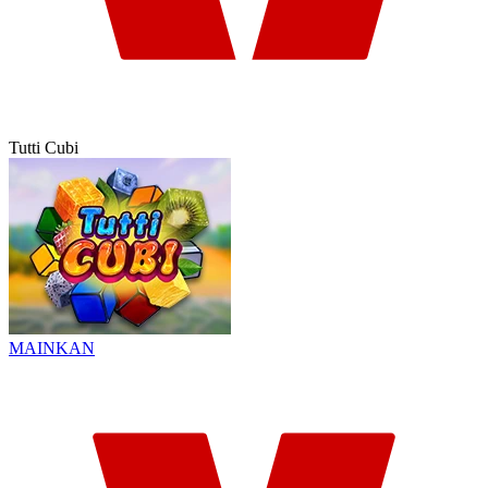
Tutti Cubi
MAINKAN