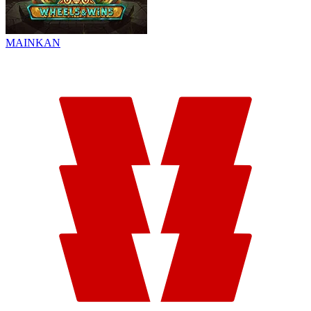
MAINKAN