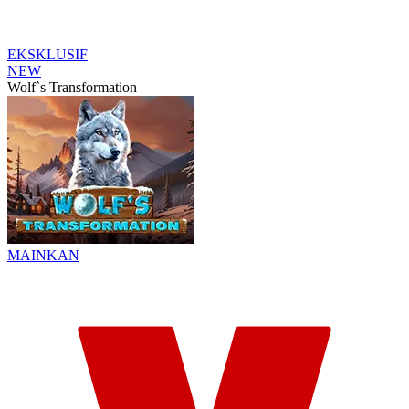
EKSKLUSIF
NEW
Wolf`s Transformation
MAINKAN