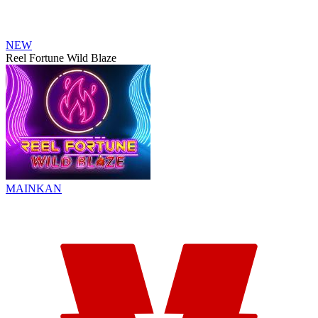
NEW
Reel Fortune Wild Blaze
MAINKAN