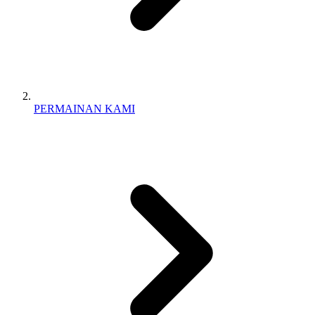
PERMAINAN KAMI