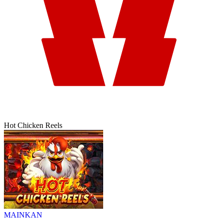
Hot Chicken Reels
MAINKAN