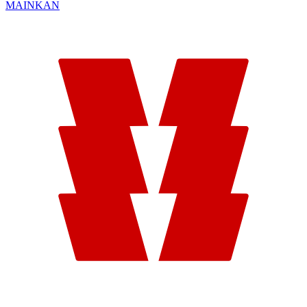
MAINKAN