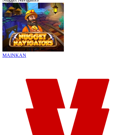
MAINKAN