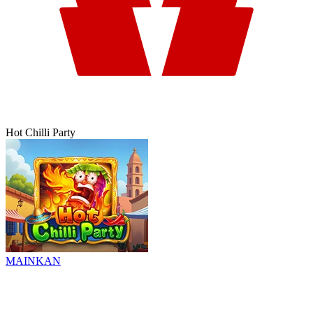
Hot Chilli Party
MAINKAN