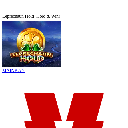
Leprechaun Hold  Hold & Win!
MAINKAN